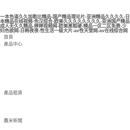
一本色道久久加勒比精品-国产精品理论片-亚洲精品久久久久-日
本精品在线视频-色汉综合-欧美久久久久久久久久-亚洲国产精品
成人无久久精品-婷婷视频网-欧美黑粗硬-精品一区二区免费-少
妇色欲网-日韩夜夜-性生活一级大片-av性天堂网-av在线综合网
首頁
產品中心
團隊講解系統
自助講解系統
分區講解系統
其他導覽系統
產品租賃
智慧旅游方案
系統方案流程
鷹米新聞
行業新聞