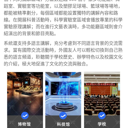
蹈室、實驗室等功能室，以及塑膠足球場、籃球場等場地，
都能被精準劃分，每個區域都能設置獨特的講解內容和路
線。在開展科普活動時，科學實驗室區域會播放專業的科學
實驗原理講解；而在進行文藝表演時，多功能廳區域則會介
紹演出的背景和節目亮點。
系統還支持多語言講解，充分考慮到不同語言背景的交流需
求。當有國際交流活動時，外國友人可以輕松切換到自己熟
悉的語言頻道，聆聽關于學校歷史、辦學特色以及校園文化
的介紹，極大地促進了文化的交流與融合。