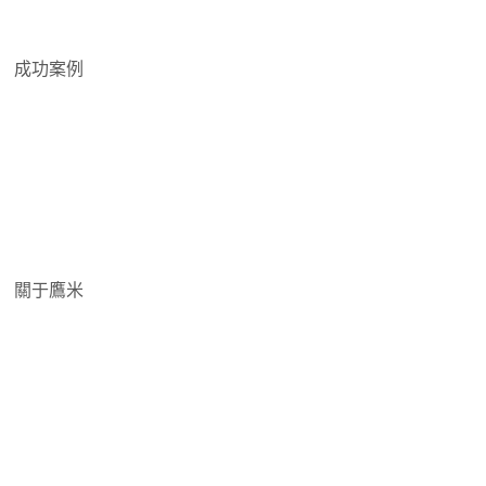
行業資訊
成功案例
旅游風景區
中大型工廠公司
博物紀念展館
政府、企事業單位
中高等院校
關于鷹米
關于鷹米
資質證照
常見問答
鷹米媒體
服務體系