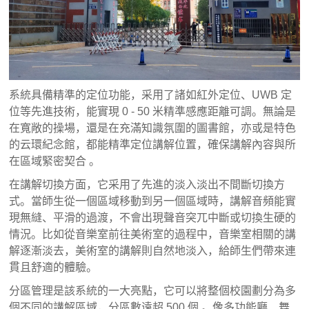
系統具備精準的定位功能，采用了諸如紅外定位、UWB 定
位等先進技術，能實現 0 - 50 米精準感應距離可調。無論是
在寬敞的操場，還是在充滿知識氛圍的圖書館，亦或是特色
的云環紀念館，都能精準定位講解位置，確保講解內容與所
在區域緊密契合 。
在講解切換方面，它采用了先進的淡入淡出不間斷切換方
式。當師生從一個區域移動到另一個區域時，講解音頻能實
現無縫、平滑的過渡，不會出現聲音突兀中斷或切換生硬的
情況。比如從音樂室前往美術室的過程中，音樂室相關的講
解逐漸淡去，美術室的講解則自然地淡入，給師生們帶來連
貫且舒適的體驗。
分區管理是該系統的一大亮點，它可以將整個校園劃分為多
個不同的講解區域，分區數遠超 500 個 。像多功能廳、舞