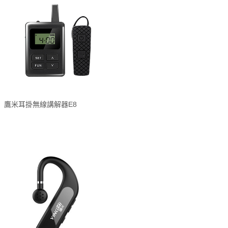
鷹米耳掛無線講解器E8