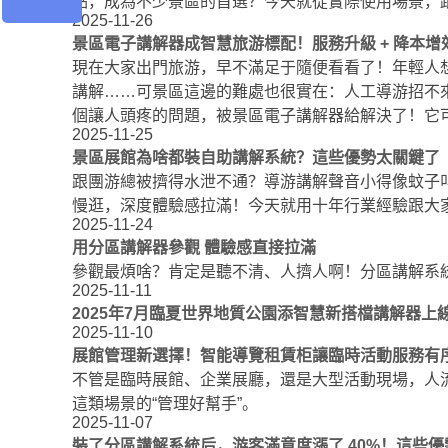
點，成為不少景區的首選？今天就從實際使用場景，
2025-11-26
景區電子講解器成智慧旅游標配！服務升級 + 降本增
現在大家出門旅游，早不滿足于隨便看看了！年輕人
講解……可景區這邊的難處也很實在：人工導游招不
個讓人頭疼的問題，被景區電子講解器給解決了！它可
2025-11-25
景區展館為啥都裝自助講解系統？這些優勢太關鍵了
跟團游總被擠得水泄不通？導游講解聲音小得像蚊子
慢逛，深度體驗感拉滿！今天就用十年行業經驗跟大
2025-11-24
用分區講解器參觀 體驗感直接拉滿
參觀最煩啥？肯定是聽不清、人擠人啊！分區講解系
2025-11-11
2025年7月臨夏世界地質公園添智慧新搭檔講解器上
2025-11-10
展館管理新選擇！智能導覽租賃柜讓臨時活動服務有
不管是臨時展館、企業展廳，還是大型活動現場，人
這類場景的“管理好幫手”。
2025-11-07
裝了分區講解系統后，游客滿意度漲了 40%！這些