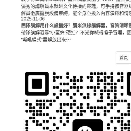
優秀的講解員本就是文化傳播的靈魂，可手持擴音器
解員徹底擺脫設備束縛，能全身心投入內容演繹和情
2025-11-06
團隊講解用什么設備好？鷹米無線講解器，音質清晰
帶隊講解還靠“小蜜蜂”硬扛？不光你喊得嗓子冒煙
“嘶吼模式”里解放出來～
首頁