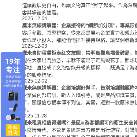
僅讓觀展更自由，也讓文物真正“活”了起來。作為
客與場館的雙贏。
2025-12-04
鷹米無線講解器：企業接待的“細節加分項”，專業形象
客戶參觀、領導視察，從來都是展示企業實力和規范
看似是小投入，卻能悄悄提升接待規格，讓整個參觀
2025-12-03
鷹米自助租賃柜走紅文旅圈：崇明島觀鳥場景破局，
現在大家出門旅游，早就不滿足于走馬觀花了，都想
落地，直接成了文旅智能升級的標桿——既滿足了游
妥的服務標配。
2025-12-02
鷹米無線講解器：企業培訓好幫手，告別培訓難題降
企業做內部培訓、新人入職引導，或是產品知識宣貫
斷，關鍵信息根本傳不到位。其實，選對一款鷹米無
里。
2025-11-28
鷹米租賃柜值得選嗎？景區&游客都認可的衛生安全
后疫情時代，不管是景區運營方還是出行游客，對講