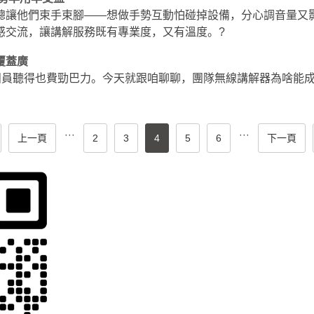
總讓他們束手束腳——想做手勢互動怕碰掉設備，分心調音量又
感交流，讓講解服務既有專業度，又有溫度。?
覆蓋廣
，團員聽得也費勁巴力。今天就跟咱聊聊，團隊無線講解器為啥能
···
···
上一頁
2
3
4
5
6
下一頁