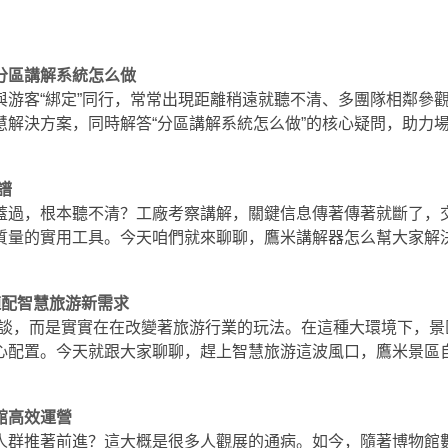
分區講解系統怎么做
與游客“綁定”同行，常常出現距離稍遠就聽不清、多團隊相鄰參
慧解決方案，同時解答“分區講解系統怎么做”的核心疑問，助力
譜
蓋過，根本聽不清？工廠考察講解，關鍵信息傳著傳著就斷了，
質量的實用工具。今天咱們就來聊聊，鷹米講解器怎么幫大家解
適配智慧旅游新需求
談，而是實實在在改變著旅游行業的玩法。在這種大環境下，景
心配置。今天就跟大家聊聊，趕上智慧旅游這波風口，鷹米景區
館高效運營
人群推著前進？這大概是很多人觀展的通病。如今，隨著博物館