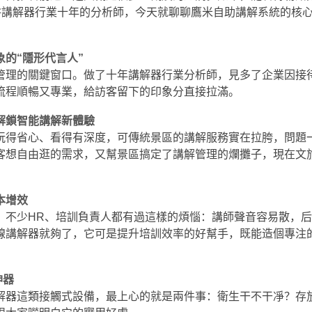
深耕講解器行業十年的分析師，今天就聊聊鷹米自助講解系統的核
的“隱形代言人”
管理的關鍵窗口。做了十年講解器行業分析師，見多了企業因接
流程順暢又專業，給訪客留下的印象分直接拉滿。
解鎖智能講解新體驗
玩得省心、看得有深度，可傳統景區的講解服務實在拉胯，問題
客想自由逛的需求，又幫景區搞定了講解管理的爛攤子，現在文
本增效
，不少HR、培訓負責人都有過這樣的煩惱：講師聲音容易散，
線講解器就夠了，它可是提升培訓效率的好幫手，既能造個專注
神器
解器這類接觸式設備，最上心的就是兩件事：衛生干不干凈？存