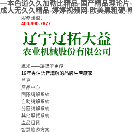
一本色道久久加勒比精品-国产精品理论片-
成人无久久精品-婷婷视频网-欧美黑粗硬-精
服務熱線：
400-990-7677
鷹米——讓講解更酷
19年專注語音講解的品牌生產廠家
首頁
產品中心
團隊講解系統
自助講解系統
分區講解系統
其他導覽系統
產品租賃
智慧旅游方案