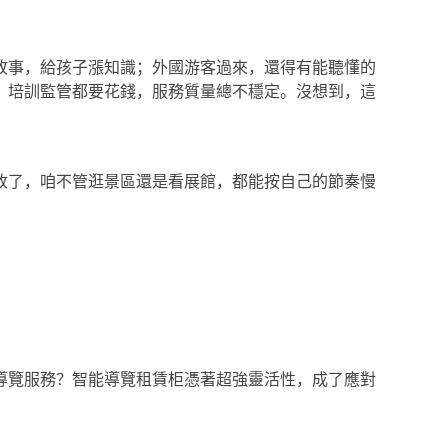
故事，給孩子漲知識；外國游客過來，還得有能聽懂的
，培訓監管都要花錢，服務質量總不穩定。沒想到，這
改了，咱不管逛景區還是看展館，都能按自己的節奏慢
導覽服務？智能導覽租賃柜憑著超強靈活性，成了應對