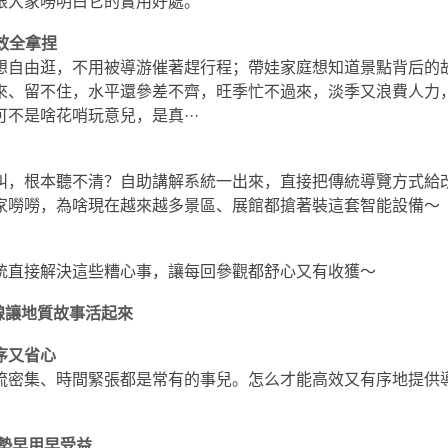
跟大家嘮明白它的實用好處。
效全拿捏
想自由逛，不用被導游催著趕行程；帶娃家庭想知道景點背后的
來、留不住，水平還參差不齊，旺季忙不過來，淡季又浪費人力
不是啥花哨玩意兒，是真···
叫，根本聽不清？自助講解系統一出來，直接把傳統導覽方式給
家嘮嘮，為啥現在越來越多景區、展館都搶著裝這套智能設備～
統直接解決這些糟心事，讓每回參觀都舒心又有收獲～
線讓地質故事活起來
序又省心
流密集、時間緊張都是常有的事兒。怎么才能高效又有序地提供
優勢早用早受益