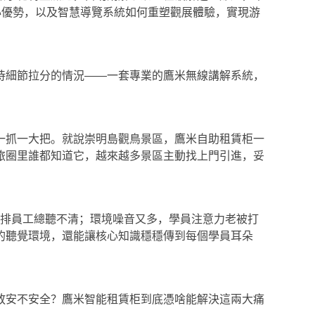
心優勢，以及智慧導覽系統如何重塑觀展體驗，實現游
待細節拉分的情況——一套專業的鷹米無線講解系統，
一抓一大把。就說崇明島觀鳥景區，鷹米自助租賃柜一
旅圈里誰都知道它，越來越多景區主動找上門引進，妥
后排員工總聽不清；環境噪音又多，學員注意力老被打
的聽覺環境，還能讓核心知識穩穩傳到每個學員耳朵
放安不安全？鷹米智能租賃柜到底憑啥能解決這兩大痛